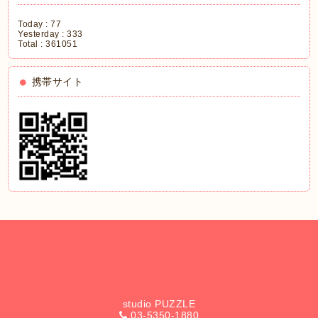
Today :
77
Yesterday :
333
Total :
361051
携帯サイト
studio PUZZLE
03-5350-1880