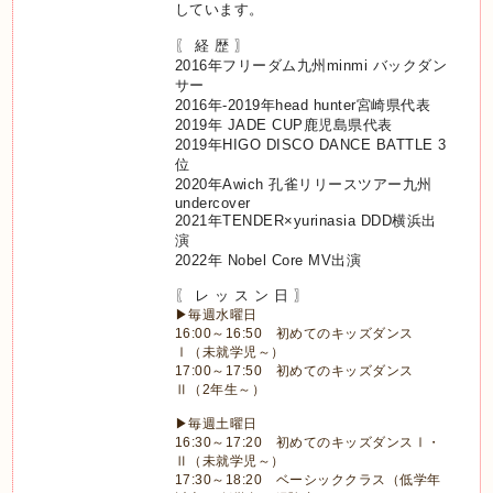
しています。
〖 経 歴 〗
2016
年フリーダム九州
minmi
バックダン
サー
2016
年
-2019
年
head hunter
宮崎県代表
2019
年
JADE CUP
鹿児島県代表
2019
年
HIGO DISCO DANCE BATTLE 3
位
2020
年
Awich
孔雀リリースツアー九州
undercover
2021
年
TENDER×yurinasia DDD
横浜出
演
2022
年
Nobel Core MV
出演
〖 レ ッ ス ン 日 〗
▶毎週水曜日
16:00～16:50 初めてのキッズダンス
Ⅰ（未就学児～）
17:00～17:50 初めてのキッズダンス
Ⅱ（2年生～）
▶毎週土曜日
16:30～17:20 初めてのキッズダンスⅠ・
Ⅱ（未就学児～）
17:30～18:20 ベーシッククラス（低学年