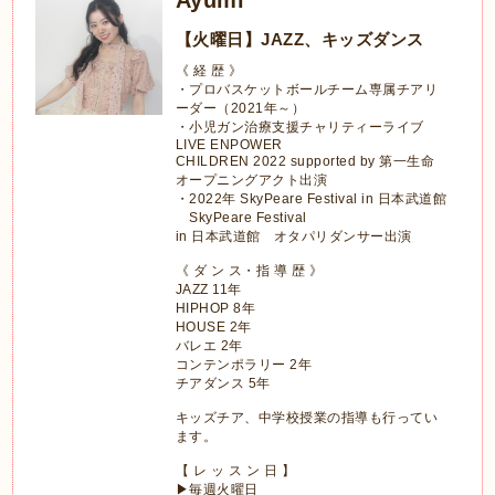
Ayumi
【火曜日】JAZZ、キッズダンス
《 経 歴 》
・プロバスケットボールチーム専属チアリ
ーダー（2021年～）
・小児ガン治療支援チャリティーライブ
LIVE ENPOWER
CHILDREN 2022 supported by 第一生命
オープニングアクト出演
・2022年 SkyPeare Festival in 日本武道館
゙SkyPeare Festival
in 日本武道館゙オタパリダンサー出演
《 ダ ン ス・指 導 歴 》
JAZZ 11年
HIPHOP 8年
HOUSE 2年
バレエ 2年
コンテンポラリー 2年
チアダンス 5年
キッズチア、中学校授業の指導も行ってい
ます。
【 レ ッ ス ン 日 】
▶毎週火曜日