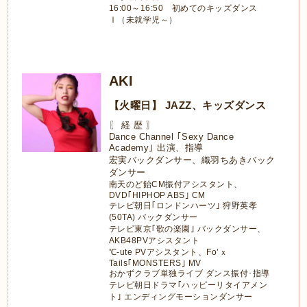
16:00～16:50 初めてのキッズダンス
Ⅰ（未就学児～）
AKI
【火曜日】 JAZZ、キッズダンス
〖 経 歴 〗
Dance Channel ｢Sexy Dance
Academy｣ 出演、指導
宏実バックダンサー、織羽ちあきバック
ダンサー
南天のど飴CM振付アシスタント、
DVD｢HIPHOP ABS｣ CM
テレビ朝日｢ロンドンハーツ｣ 狩野英孝
(50TA) バックダンサー
テレビ東京｢歌の楽園｣ バックダンサー、
AKB48PVアシスタント
℃-ute PVアシスタント、Fo’ｘ
Tails｢MONSTERS｣ MV
おかずクラブ単独ライブ ダンス振付･指導
テレビ朝日ドラマ｢ハッピーリタイアメン
ト｣ エンディングモーションダンサー