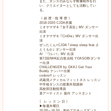
また、ダンスのみならず映像制作を行
い、クリエイターとしても活動してい
る。
《 経 歴・指 導 歴 》
2018-2020 CJDA
所属
ミオヤマザキ ｢女子高生｣
MV
ダンサー
出演
ミオヤマザキ ｢
CinDie
｣
MV
ダンサー出
演
ぜったくん×
CJDA
｢
sleep sleep feat.
さ
とうもか｣ ダンサー出演
AI
「ワレバ」
MV
出演
第
72
回
NHK
紅白歌合戦
YOASOBI
ダンサ
ー出演
CHALLENGER by GKKJ Get Your
Buddy
ナンバー出展
codoro!!
レッスン
武蔵境メディカルフィットネス レッスン
中学校ダンスの授業外部講師
高校部活動指導員
某アーティスト 振付 アシスタント
〖 レ ッ ス ン 日 〗
▶毎週木曜日
16:00～16:50 初めてのキッズダンス