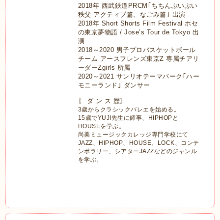
2018年 西武鉄道PRCM｢ちちんぶいぶい
秩父 アクティブ篇、なごみ篇｣ 出演
2018年
Short Shorts Film Festival ホセ
の東京夢物語 / Jose’s Tour de Tokyo 出
演
2018～2020 男子プロバスケットボール
チーム アースフレンズ東京Z 専属チアリ
ーダーZgirls 所属
2020～2021 サンリオテーマパーク｢ハー
モニーランド｣ ダンサー
〖 ダ ン ス 歴〗
3歳からクラシックバレエを始める。
15歳でYUJI先生に師事、HIPHOPと
HOUSEを学ぶ。
尚美ミュージックカレッジ専門学校にて
JAZZ、HIPHOP、HOUSE、LOCK、コンテ
ンポラリー、シアターJAZZなどのジャンル
を学ぶ。