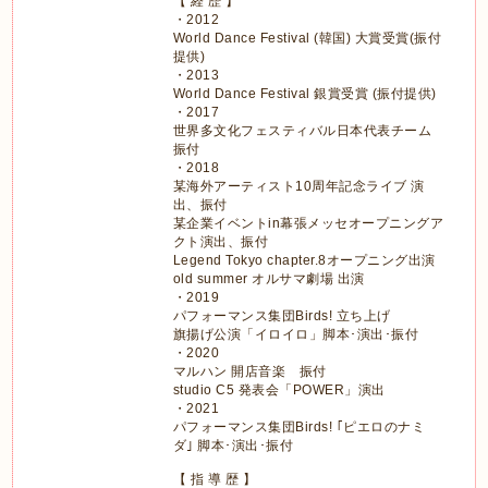
【 経 歴 】
・2012
World Dance Festival (韓国) 大賞受賞(振付
提供)
・2013
World Dance Festival 銀賞受賞 (振付提供)
・2017
世界多文化フェスティバル日本代表チーム
振付
・2018
某海外アーティスト10周年記念ライブ 演
出、振付
某企業イベントin幕張メッセオープニングア
クト演出、振付
Legend Tokyo chapter.8オープニング出演
old summer オルサマ劇場 出演
・2019
パフォーマンス集団Birds! 立ち上げ
旗揚げ公演「イロイロ」脚本･演出･振付
・2020
マルハン 開店音楽 振付
studio C5 発表会「POWER」演出
・2021
パフォーマンス集団Birds! ｢ピエロのナミ
ダ｣ 脚本･演出･振付
【 指 導 歴 】