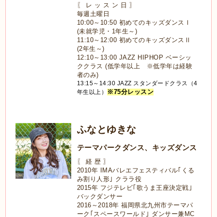
〖 レ ッ ス ン 日 〗
毎週土曜日
10:00～10:50 初めてのキッズダンスⅠ
(未就学児・1年生～)
11:10～12:00 初めてのキッズダンスⅡ
(2年生～)
12:10～13:00 JAZZ HIPHOP ベーシッ
ククラス (低学年以上 ※低学年は経験
者のみ)
13:15～14:30 JAZZ スタンダードクラス（4
※75分レッスン
年生以上）
ふなとゆきな
テーマパークダンス、キッズダンス
〖 経 歴 〗
2010年 IMAバレエフェスティバル｢くる
み割り人形｣ クララ役
2015年 フジテレビ｢歌うま王座決定戦｣
バックダンサー
2016～2018年 福岡県北九州市テーマパ
ーク｢スペースワールド｣ ダンサー兼MC