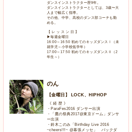
ダンスインストラクター歴9年。
ダンスインストラクターとしては、3歳〜大
人まで幅広く指導。
その他、中学、高校のダンス部コーチも勤
める。
【 レ ッ ス ン 日 】
▶毎週金曜日
16:00～16:50 初めてのキッズダンスⅠ（未
就学児～小学校低学年）
17:00～17:50 初めてのキッズダンスⅡ（2
年生～）
のん
【金曜日】 LOCK、HIPHOP
《 経 歴 》
・
ParaFes2016
ダンサー出演
・「鷹の祭典
2017@
東京ドーム」ダンサ
ー出演
・鈴木このみ「
Birthday Live 2016
~cheers!!!~ @
幕張メッセ」 バックダ