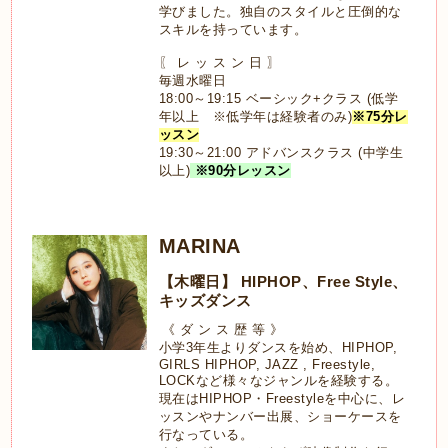
学びました。独自のスタイルと圧倒的な
スキルを持っています。
〖 レ ッ ス ン 日 〗
毎週水曜日
18:00～19:15 ベーシック+クラス (低学
年以上 ※低学年は経験者のみ)
※75分レ
ッスン
19:30～21:00 アドバンスクラス (中学生
以上)
※90分レッスン
MARINA
【木曜日】 HIPHOP、Free Style、
キッズダンス
《 ダ ン ス 歴 等 》
小学
3
年生よりダンスを始め、
HIPHOP,
GIRLS HIPHOP, JAZZ , Freestyle,
LOCK
など様々なジャンルを経験する。
現在は
HIPHOP
・
Freestyle
を中心に、レ
ッスンやナンバー出展、ショーケースを
行なっている。