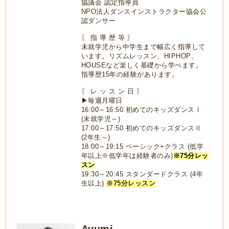
協議会 認定指導員
NPO法人ダンスインストラクター協会公
認ダンサー
〖 指 導 歴 等 〗
未就学児から中学生まで幅広く指導して
います。リズムレッスン、HIPHOP、
HOUSEなど楽しく基礎から学べます。
指導歴15年の経験があります。
〖 レ ッ ス ン 日 〗
▶毎週月曜日
16:00～16:50 初めてのキッズダンスⅠ
(未就学児～)
17:00～17:50 初めてのキッズダンスⅡ
(2年生～)
18:00～19:15 ベーシック+クラス (低学
年以上※低学年は経験者のみ)
※75分レッ
スン
19:30～20:45 スタンダードクラス (4年
生以上)
※75分レッスン