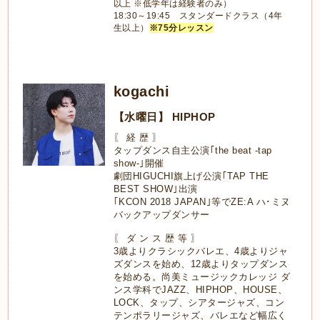
以上 ※低学年は経験者のみ）
18:30～19:45 スタンダードクラス（4年
生以上）
※75分レッスン
kogachi
【水曜日】 HIPHOP
〖 経 歴 〗
タップダンス自主公演｢the beat -tap
show-｣開催
劇団HIGUCHI旗上げ公演｢TAP THE
BEST SHOW｣出演
｢KCON 2018 JAPAN｣等でZE:A ハ･ミヌ
バックアップダンサー
〖 ダ ン ス 歴 等 〗
3歳よりクラシックバレエ、4歳よりジャ
ズダンスを始め、12歳よりタップダンス
を始める。尚美ミュージックカレッジ ダ
ンス学科でJAZZ、HIPHOP、HOUSE、
LOCK、タップ、シアタージャズ、コン
テンポラリージャズ、バレエなど幅広く