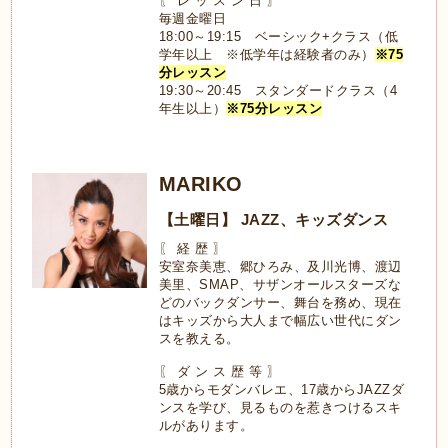
〖 レ ッ ス ン 日 〗
毎週金曜日
18:00～19:15 ベーシック+クラス（低
学年以上 ※低学年は経験者のみ）
※75
分レッスン
19:30～20:45 スタンダードクラス（4
年生以上）
※75分レッスン
MARIKO
【土曜日】 JAZZ、キッズダンス
〖 経 歴 〗
安室奈美恵、郷ひろみ、及川光博、渡辺
美里、SMAP、サザンオールスターズな
どのバックダンサー、舞台を務め、現在
はキッズから大人まで幅広い世代にダン
スを教える。
〖 ダ ン ス 歴 等 〗
5歳からモダンバレエ、17歳からJAZZダ
ンスを学び、見るものを惹きつけるスキ
ルがあります。