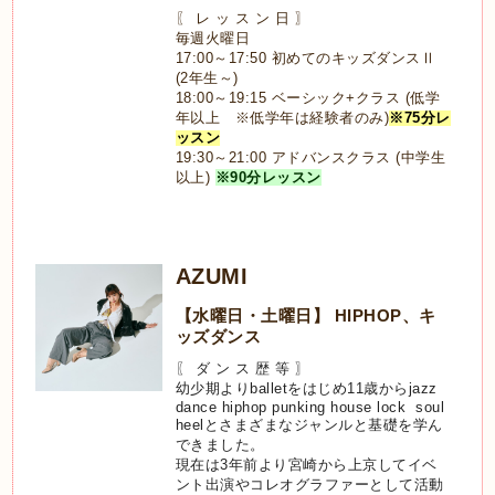
〖 レ ッ ス ン 日 〗
毎週火曜日
17:00～17:50 初めてのキッズダンスⅡ
(2年生～)
18:00～19:15 ベーシック+クラス (低学
年以上 ※低学年は経験者のみ)
※75分レ
ッスン
19:30～21:00 アドバンスクラス (中学生
以上)
※90分レッスン
AZUMI
【水曜日・土曜日】 HIPHOP、キ
ッズダンス
〖 ダ ン ス 歴 等 〗
幼少期より
ballet
をはじめ
11
歳から
jazz
dance hiphop punking house lock soul
heel
とさまざまなジャンルと基礎を学ん
できました。
現在は
3
年前より宮崎から上京してイベ
ント出演やコレオグラファーとして活動