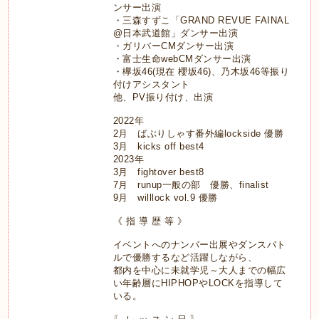
ンサー出演
・三森すずこ「
GRAND REVUE FAINAL
@
日本武道館」ダンサー出演
・ガリバー
CM
ダンサー出演
・富士生命
webCM
ダンサー出演
・欅坂
46(
現在 櫻坂
46)
、乃木坂
46
等振り
付けアシスタント
他、
PV
振り付け、出演
2022
年
2
月 ばぶりしゃす番外編
lockside
優勝
3
月
kicks off best4
2023
年
3
月
fightover best8
7
月
runup
一般の部 優勝、
finalist
9
月
willlock vol.9
優勝
《 指 導 歴 等 》
イベントへのナンバー出展やダンスバト
ルで優勝するなど活躍しながら、
都内を中心に未就学児～大人までの幅広
い年齢層にHIPHOPやLOCKを指導して
いる。