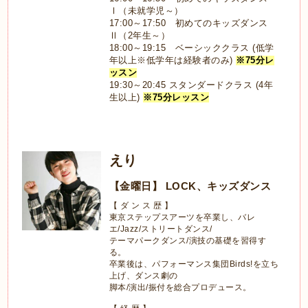
Ⅰ（未就学児～）
17:00～17:50 初めてのキッズダンス
Ⅱ（2年生～）
18:00～19:15 ベーシッククラス (低学
年以上※低学年は経験者のみ)
※75分レ
ッスン
19:30～20:45 スタンダードクラス (4年
生以上)
※75分レッスン
えり
【金曜日】 LOCK、キッズダンス
【 ダ ン ス 歴 】
東京ステップスアーツを卒業し、バレ
エ/Jazz/ストリートダンス/
テーマパークダンス/演技の基礎を習得す
る。
卒業後は、パフォーマンス集団Birds!を立ち
上げ、ダンス劇の
脚本/演出/振付を総合プロデュース。