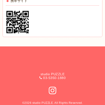
携帯サイト
studio PUZZLE
03-5350-1880
©2026
studio PUZZLE
. All Rights Reserved.