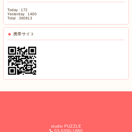
Today :
172
Yesterday :
1400
Total :
360813
携帯サイト
studio PUZZLE
03-5350-1880