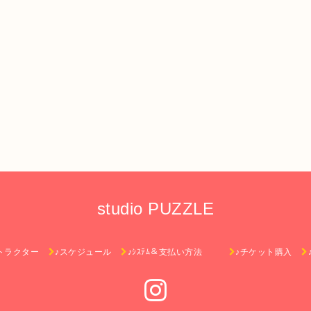
studio PUZZLE
トラクター
♪スケジュール
♪ｼｽﾃﾑ＆支払い方法
♪チケット購入