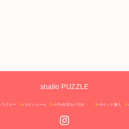
studio PUZZLE
トラクター
♪スケジュール
♪ｼｽﾃﾑ＆支払い方法
♪チケット購入