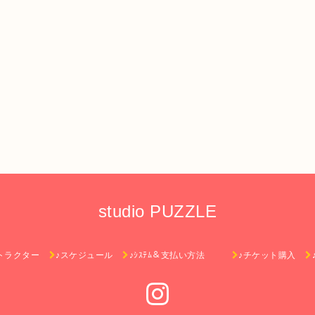
studio PUZZLE
トラクター
♪スケジュール
♪ｼｽﾃﾑ＆支払い方法
♪チケット購入