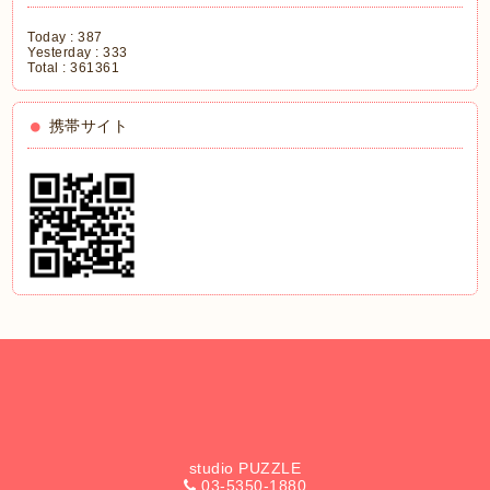
Today :
387
Yesterday :
333
Total :
361361
携帯サイト
studio PUZZLE
03-5350-1880