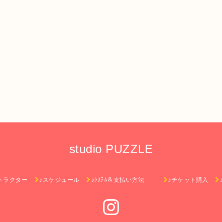
studio PUZZLE
トラクター
♪スケジュール
♪ｼｽﾃﾑ＆支払い方法
♪チケット購入