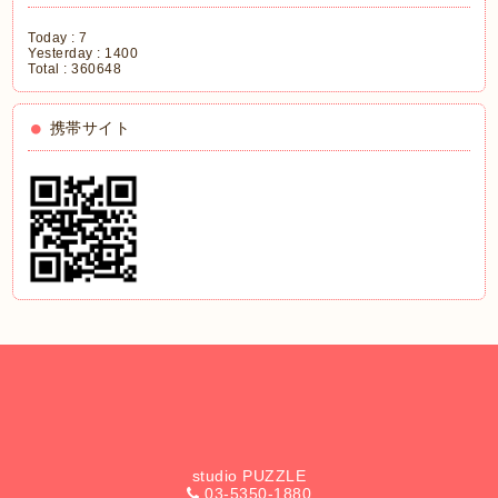
Today :
7
Yesterday :
1400
Total :
360648
携帯サイト
studio PUZZLE
03-5350-1880