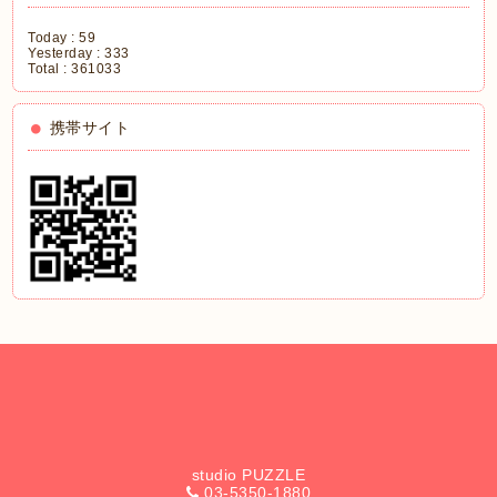
Today :
59
Yesterday :
333
Total :
361033
携帯サイト
studio PUZZLE
03-5350-1880