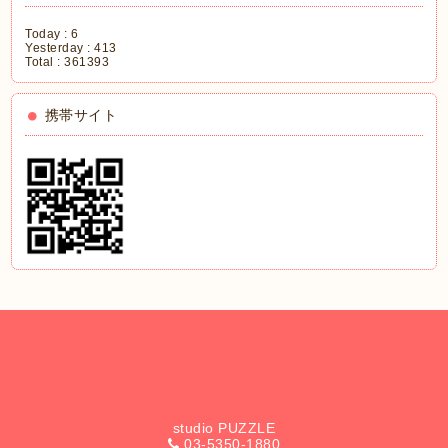
Today :
6
Yesterday :
413
Total :
361393
携帯サイト
studio PUZZLE
03-5350-1880