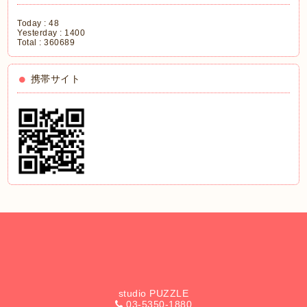
Today :
48
Yesterday :
1400
Total :
360689
携帯サイト
studio PUZZLE
03-5350-1880