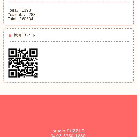
Today :
1393
Yesterday :
283
Total :
360634
携帯サイト
studio PUZZLE
03-5350-1880