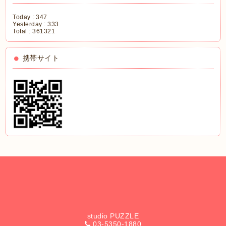
Today :
347
Yesterday :
333
Total :
361321
携帯サイト
studio PUZZLE
03-5350-1880