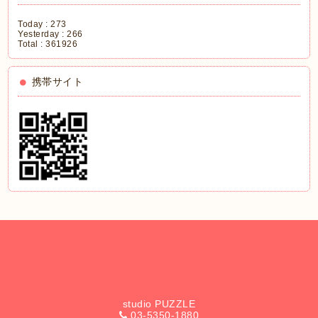
Today :
273
Yesterday :
266
Total :
361926
携帯サイト
studio PUZZLE
03-5350-1880