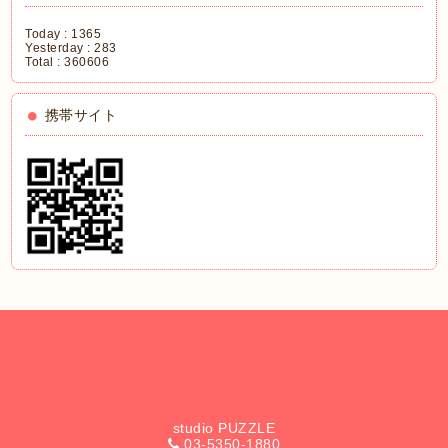
Today :
1365
Yesterday :
283
Total :
360606
携帯サイト
studio PUZZLE
03-5350-1880