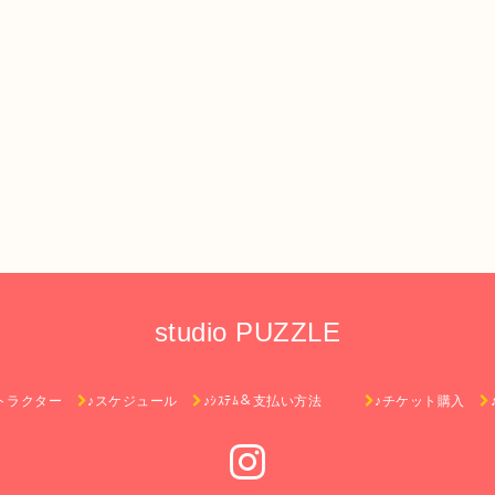
studio PUZZLE
トラクター
♪スケジュール
♪ｼｽﾃﾑ＆支払い方法
♪チケット購入