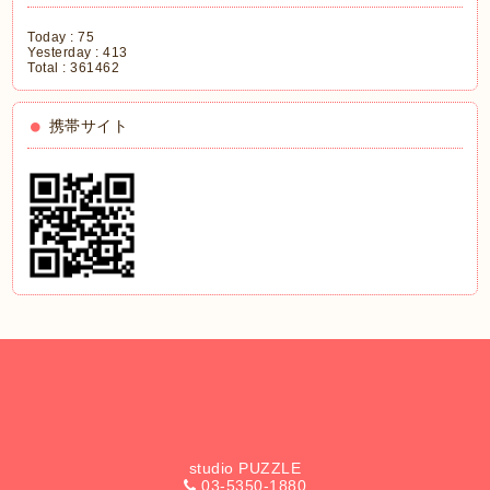
Today :
75
Yesterday :
413
Total :
361462
携帯サイト
studio PUZZLE
03-5350-1880