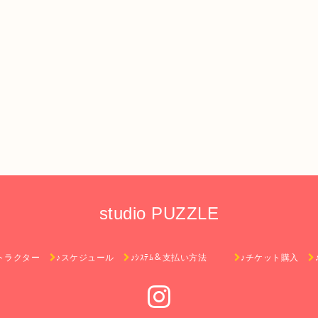
studio PUZZLE
トラクター
♪スケジュール
♪ｼｽﾃﾑ＆支払い方法
♪チケット購入