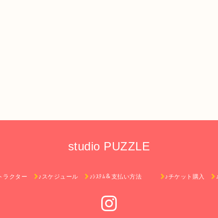
studio PUZZLE
トラクター
♪スケジュール
♪ｼｽﾃﾑ＆支払い方法
♪チケット購入