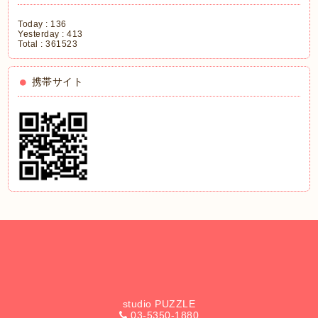
Today :
136
Yesterday :
413
Total :
361523
携帯サイト
studio PUZZLE
03-5350-1880