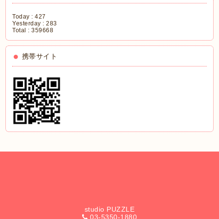
Today :
427
Yesterday :
283
Total :
359668
携帯サイト
studio PUZZLE
03-5350-1880