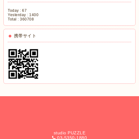
Today :
67
Yesterday :
1400
Total :
360708
携帯サイト
studio PUZZLE
03-5350-1880