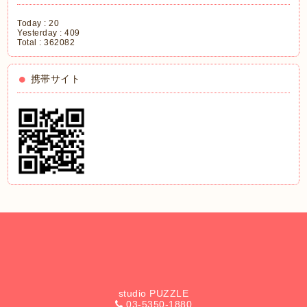
Today :
20
Yesterday :
409
Total :
362082
携帯サイト
studio PUZZLE
03-5350-1880