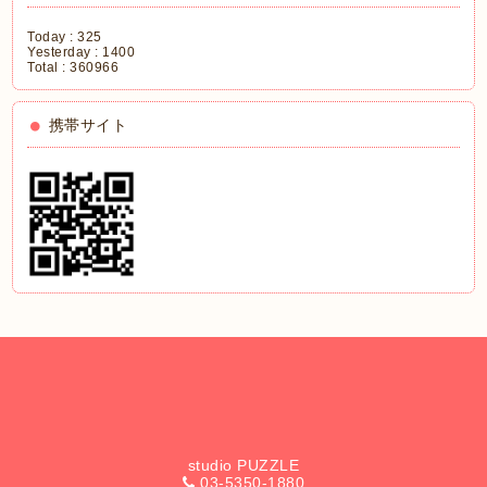
Today :
325
Yesterday :
1400
Total :
360966
携帯サイト
studio PUZZLE
03-5350-1880