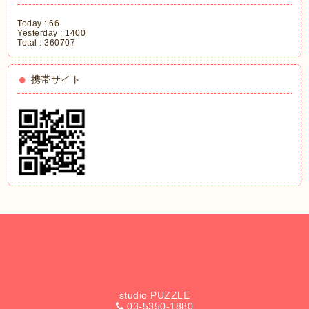
Today :
66
Yesterday :
1400
Total :
360707
携帯サイト
studio PUZZLE
03-5350-1880