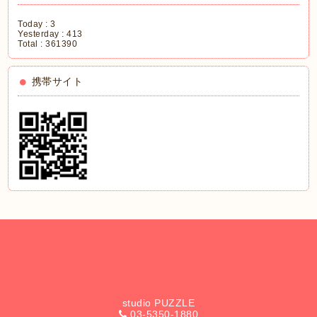
Today :
3
Yesterday :
413
Total :
361390
携帯サイト
studio PUZZLE
03-5350-1880