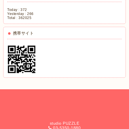
Today :
372
Yesterday :
266
Total :
362025
携帯サイト
studio PUZZLE
03-5350-1880