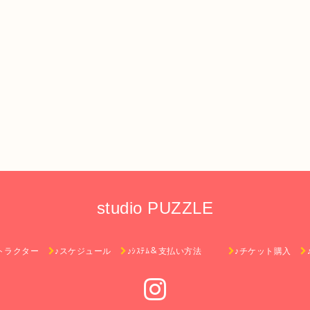
studio PUZZLE
トラクター
♪スケジュール
♪ｼｽﾃﾑ＆支払い方法
♪チケット購入