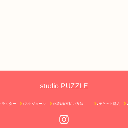
studio PUZZLE
トラクター
♪スケジュール
♪ｼｽﾃﾑ＆支払い方法
♪チケット購入