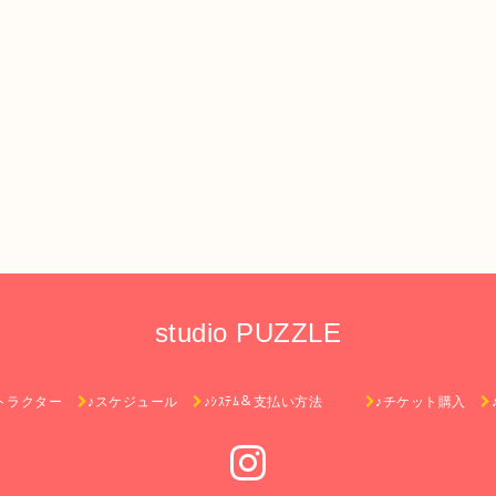
studio PUZZLE
トラクター
♪スケジュール
♪ｼｽﾃﾑ＆支払い方法
♪チケット購入