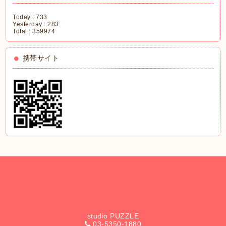
Today :
733
Yesterday :
283
Total :
359974
携帯サイト
studio PUZZLE
03-5350-1880