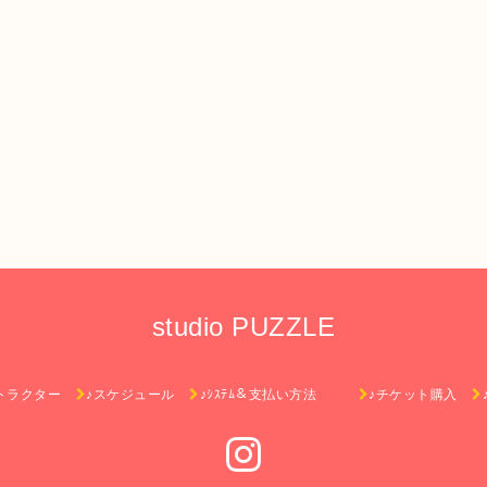
studio PUZZLE
トラクター
♪スケジュール
♪ｼｽﾃﾑ＆支払い方法
♪チケット購入