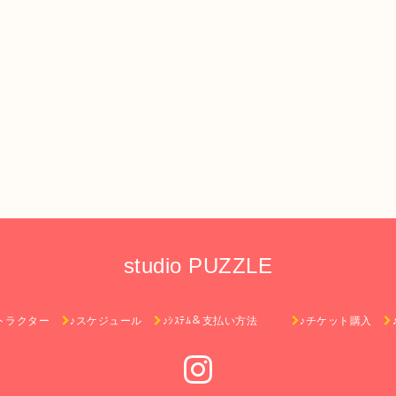
studio PUZZLE
トラクター
♪スケジュール
♪ｼｽﾃﾑ＆支払い方法
♪チケット購入