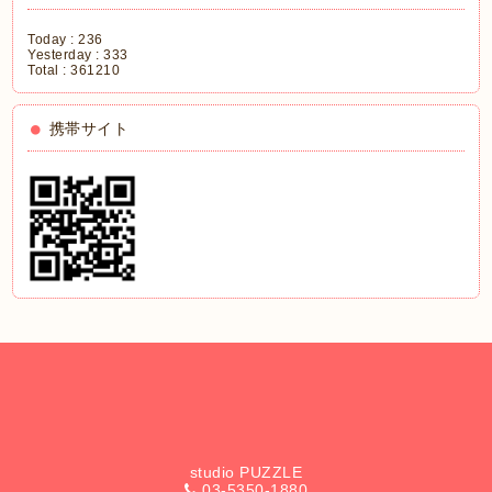
Today :
236
Yesterday :
333
Total :
361210
携帯サイト
studio PUZZLE
03-5350-1880