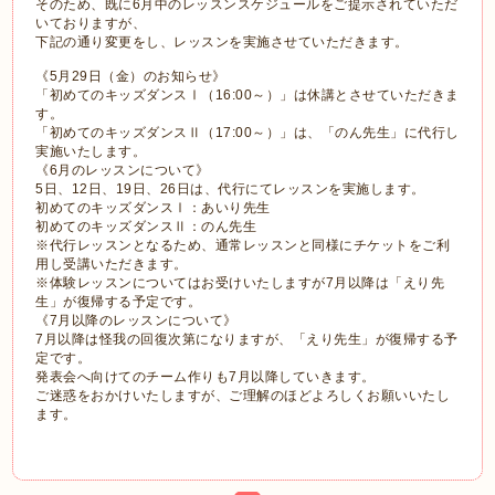
そのため、既に6月中のレッスンスケジュールをご提示されていただ
いておりますが、
下記の通り変更をし、レッスンを実施させていただきます。
《5月29日（金）のお知らせ》
「初めてのキッズダンスⅠ（16:00～）」は休講とさせていただきま
す。
「初めてのキッズダンスⅡ（17:00～）」は、「のん先生」に代行し
実施いたします。
《6月のレッスンについて》
5日、12日、19日、26日は、代行にてレッスンを実施します。
初めてのキッズダンスⅠ：あいり先生
初めてのキッズダンスⅡ：のん先生
※代行レッスンとなるため、通常レッスンと同様にチケットをご利
用し受講いただきます。
※体験レッスンについてはお受けいたしますが7月以降は「えり先
生」が復帰する予定です。
《7月以降のレッスンについて》
7月以降は怪我の回復次第になりますが、「えり先生」が復帰する予
定です。
発表会へ向けてのチーム作りも7月以降していきます。
ご迷惑をおかけいたしますが、ご理解のほどよろしくお願いいたし
ます。