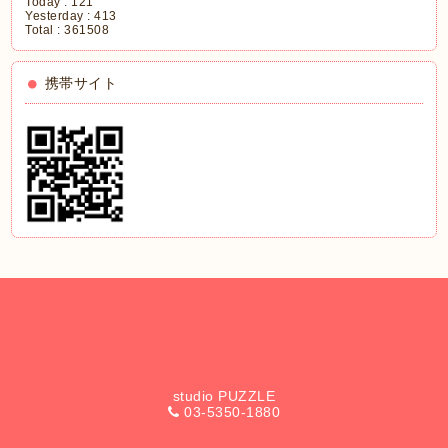
Today :
121
Yesterday :
413
Total :
361508
携帯サイト
studio PUZZLE
03-5350-1880